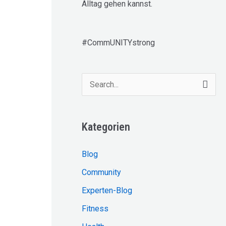
Alltag gehen kannst.
#CommUNITYstrong
S
u
c
Kategorien
h
e
Blog
n
Community
n
Experten-Blog
a
Fitness
c
h