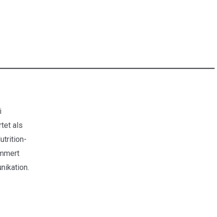
i
tet als
trition-
ümmert
ikation.