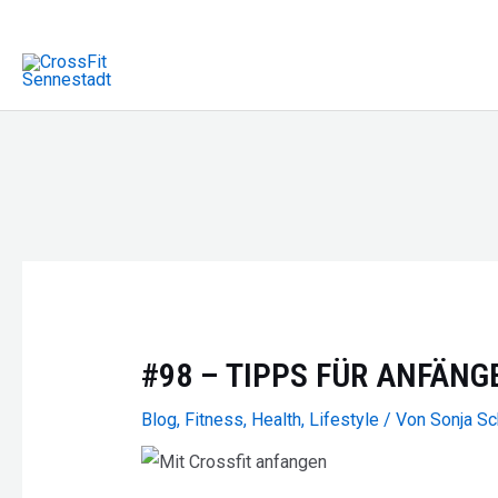
Zum
Inhalt
springen
#98 – TIPPS FÜR ANFÄNG
Blog
,
Fitness
,
Health
,
Lifestyle
/ Von
Sonja S