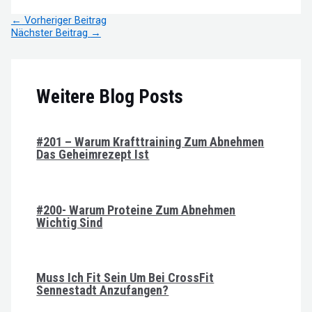
Beitragsnavigation
←
Vorheriger Beitrag
Nächster Beitrag
→
Weitere Blog Posts
#201 – Warum Krafttraining Zum Abnehmen
Das Geheimrezept Ist
#200- Warum Proteine Zum Abnehmen
Wichtig Sind
Muss Ich Fit Sein Um Bei CrossFit
Sennestadt Anzufangen?