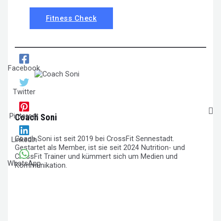
Fitness Check
Facebook
Twitter
Pinterest
Coach Soni
Coach Soni ist seit 2019 bei CrossFit Sennestadt.
Linkedin
Gestartet als Member, ist sie seit 2024 Nutrition- und
CrossFit Trainer und kümmert sich um Medien und
WhatsApp
Kommunikation.