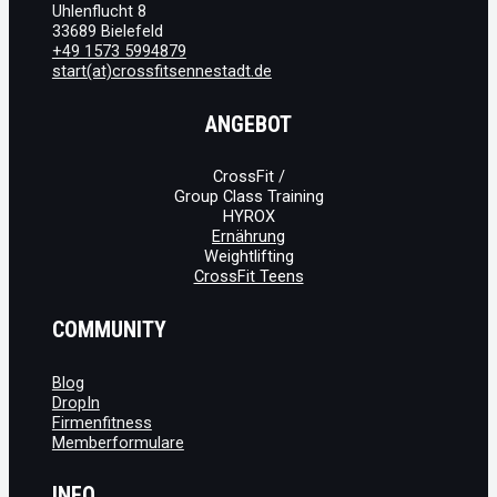
Uhlenflucht 8
33689 Bielefeld
+49 1573 5994879
start(at)crossfitsennestadt.de
ANGEBOT
CrossFit /
Group Class Training
HYROX
Ernährung
Weightlifting
CrossFit Teens
COMMUNITY
Blog
DropIn
Firmenfitness
Memberformulare
INFO