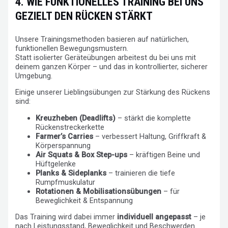
4. WIE FUNKTIONELLES TRAINING BEI UNS
GEZIELT DEN RÜCKEN STÄRKT
Unsere Trainingsmethoden basieren auf natürlichen,
funktionellen Bewegungsmustern.
Statt isolierter Geräteübungen arbeitest du bei uns mit
deinem ganzen Körper – und das in kontrollierter, sicherer
Umgebung.
Einige unserer Lieblingsübungen zur Stärkung des Rückens
sind:
Kreuzheben (Deadlifts)
– stärkt die komplette
Rückenstreckerkette
Farmer’s Carries
– verbessert Haltung, Griffkraft &
Körperspannung
Air Squats & Box Step-ups
– kräftigen Beine und
Hüftgelenke
Planks & Sideplanks
– trainieren die tiefe
Rumpfmuskulatur
Rotationen & Mobilisationsübungen
– für
Beweglichkeit & Entspannung
Das Training wird dabei immer
individuell angepasst
– je
nach Leistungsstand, Beweglichkeit und Beschwerden.