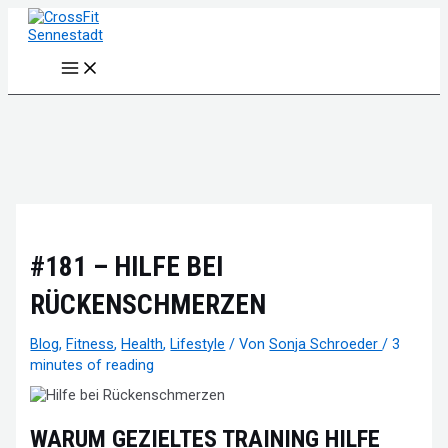
Zum
Inhalt
springen
Main
Menu
#181 – HILFE BEI
RÜCKENSCHMERZEN
Blog
,
Fitness
,
Health
,
Lifestyle
/ Von
Sonja Schroeder
/
3
minutes of reading
WARUM GEZIELTES TRAINING HILFE