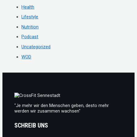
c
Health
h
Lifestyle
:
Nutrition
Podcast
Uncategorized
WOD
"Je mehr wir den Menschen geben, desto mehr
werden wir zusammen wachsen"
SCHREIB UNS