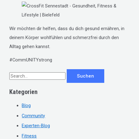
Wir möchten dir helfen, dass du dich gesund ernähren, in
deinem Körper wohlfühlen und schmerzfrei durch den
Alltag gehen kannst.
#CommUNITYstrong
S
u
Kategorien
c
h
Blog
e
Community
n
Experten-Blog
n
Fitness
a