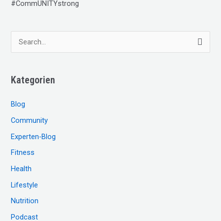
#CommUNITYstrong
S
u
c
Kategorien
h
e
Blog
n
Community
n
Experten-Blog
a
c
Fitness
h
Health
:
Lifestyle
Nutrition
Podcast