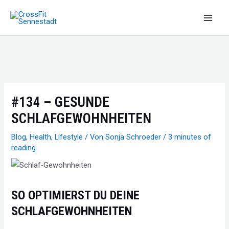
Zum
Inhalt
Main
springen
Men
#134 – GESUNDE
SCHLAFGEWOHNHEITEN
Blog
,
Health
,
Lifestyle
/ Von
Sonja Schroeder
/
3 minutes of
reading
SO OPTIMIERST DU DEINE
SCHLAFGEWOHNHEITEN