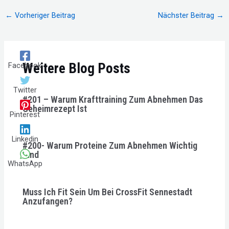
Beitragsnavigation
←
Vorheriger Beitrag
Nächster Beitrag
→
Weitere Blog Posts
Facebook
Twitter
#201 – Warum Krafttraining Zum Abnehmen Das
Geheimrezept Ist
Pinterest
Linkedin
#200- Warum Proteine Zum Abnehmen Wichtig
Sind
WhatsApp
Muss Ich Fit Sein Um Bei CrossFit Sennestadt
Anzufangen?