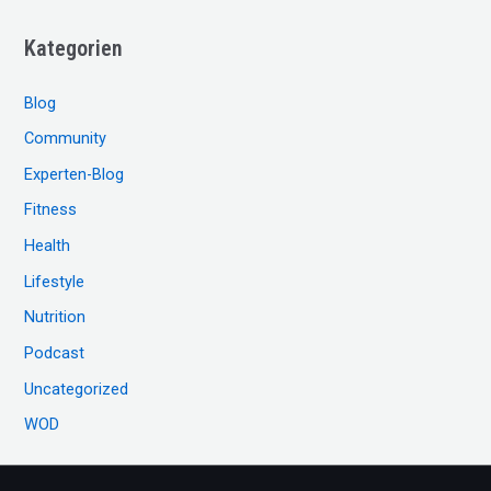
c
Kategorien
h
e
Blog
n
Community
n
Experten-Blog
a
c
Fitness
h
Health
:
Lifestyle
Nutrition
Podcast
Uncategorized
WOD