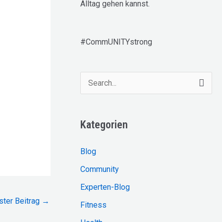
Alltag gehen kannst.
#CommUNITYstrong
S
u
c
Kategorien
h
e
Blog
n
Community
n
Experten-Blog
a
ster Beitrag
→
Fitness
c
h