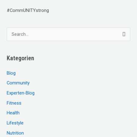
#CommUNITYstrong
S
u
c
Kategorien
h
e
Blog
n
Community
n
Experten-Blog
a
c
Fitness
h
Health
:
Lifestyle
Nutrition