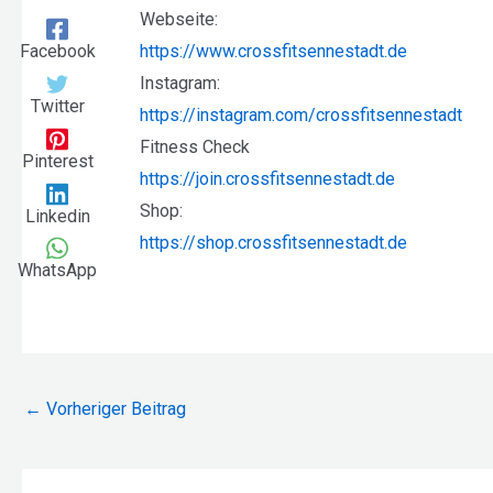
Webseite:
Facebook
https://www.crossfitsennestadt.de
Instagram:
Twitter
https://instagram.com/crossfitsennestadt
Fitness Check
Pinterest
https://
join.crossfitsennestadt.de
Shop:
Linkedin
https://shop.crossfitsennestadt.de
WhatsApp
Beitragsnavigation
←
Vorheriger Beitrag