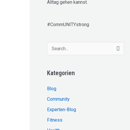
Alltag gehen kannst.
#CommUNITYstrong
S
u
c
Kategorien
h
e
Blog
n
Community
n
Experten-Blog
a
Fitness
c
h