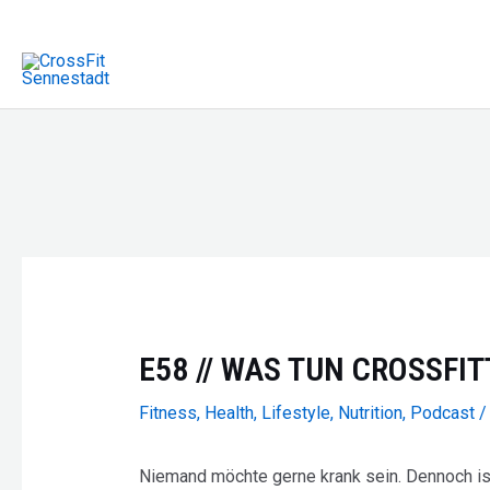
Zum
Inhalt
springen
E58 // WAS TUN CROSSFI
Fitness
,
Health
,
Lifestyle
,
Nutrition
,
Podcast
/
Niemand möchte gerne krank sein. Dennoch ist