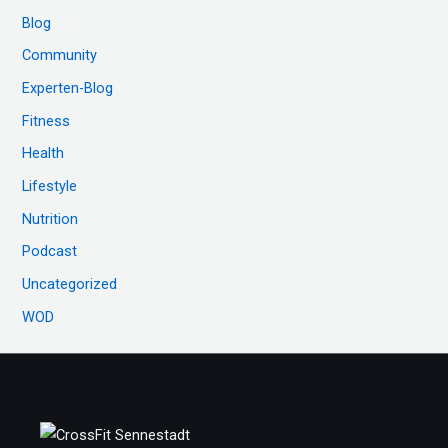
e
Blog
n
Community
n
Experten-Blog
a
c
Fitness
h
Health
:
Lifestyle
Nutrition
Podcast
Uncategorized
WOD