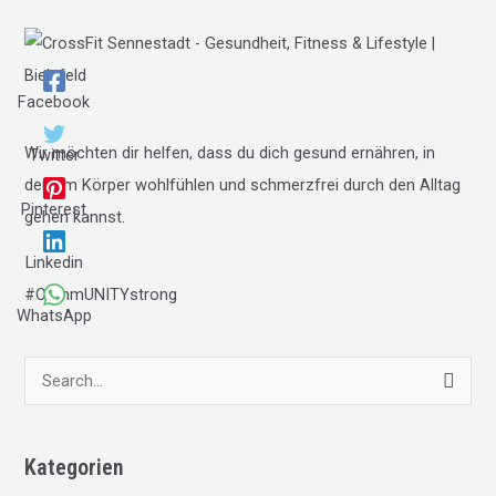
Facebook
Wir möchten dir helfen, dass du dich gesund ernähren, in
Twitter
deinem Körper wohlfühlen und schmerzfrei durch den Alltag
Pinterest
gehen kannst.
Linkedin
#CommUNITYstrong
WhatsApp
S
u
c
Kategorien
h