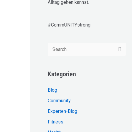
Alltag gehen kannst.
#CommUNITYstrong
S
u
c
Kategorien
h
e
Blog
n
Community
n
Experten-Blog
a
Fitness
c
h