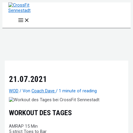
Zum
Inhalt
springen
Main
Menu
21.07.2021
WOD
/ Von
Coach Dave
/
1 minute of reading
WORKOUT DES TAGES
AMRAP 15 Min
5 strict Toes to Bar