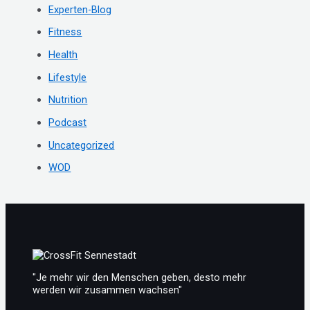
Experten-Blog
n
Fitness
a
c
Health
h
Lifestyle
:
Nutrition
Podcast
Uncategorized
WOD
"Je mehr wir den Menschen geben, desto mehr
werden wir zusammen wachsen"