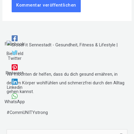
Facebook
Twitter
Pinterest
Wir möchten dir helfen, dass du dich gesund ernähren, in
deinem Körper wohlfühlen und schmerzfrei durch den Alltag
Linkedin
gehen kannst.
WhatsApp
#CommUNITYstrong
S