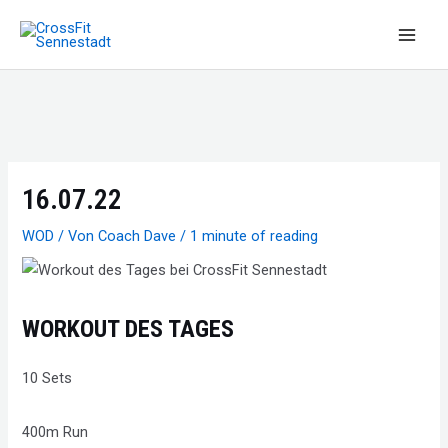
Zum
Inhalt
Main
springen
Men
16.07.22
WOD
/ Von
Coach Dave
/
1 minute of reading
WORKOUT DES TAGES
10 Sets
400m Run