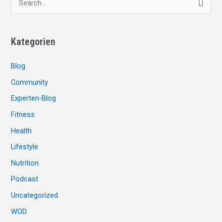
u
c
Kategorien
h
e
Blog
n
Community
n
Experten-Blog
a
c
Fitness
h
Health
:
Lifestyle
Nutrition
Podcast
Uncategorized
WOD