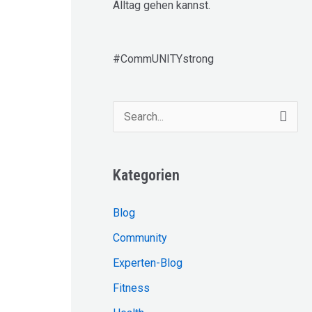
Alltag gehen kannst.
#CommUNITYstrong
S
u
c
Kategorien
h
e
Blog
n
Community
n
Experten-Blog
a
Fitness
c
h