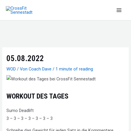
Zum
Inhalt
Main
springen
Men
05.08.2022
WOD
/ Von
Coach Dave
/
1 minute of reading
WORKOUT DES TAGES
Sumo Deadlift
3 – 3 – 3 – 3 – 3 – 3 – 3
Schreibe das Gewicht für jeden Satz in die Kommentare.