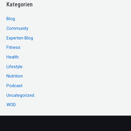
Kategorien
h
e
Blog
n
Community
n
Experten-Blog
a
c
Fitness
h
Health
:
Lifestyle
Nutrition
Podcast
Uncategorized
WOD