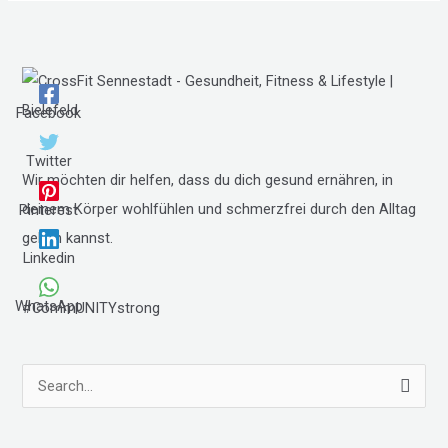
Facebook
Twitter
Wir möchten dir helfen, dass du dich gesund ernähren, in
deinem Körper wohlfühlen und schmerzfrei durch den Alltag
Pinterest
gehen kannst.
Linkedin
WhatsApp
#CommUNITYstrong
S
u
c