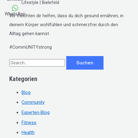
WhatsApp
Wir möchten dir helfen, dass du dich gesund ernähren, in
deinem Körper wohlfühlen und schmerzfrei durch den
Alltag gehen kannst.
#CommUNITYstrong
S
u
Kategorien
c
h
Blog
e
Community
n
Experten-Blog
n
Fitness
a
c
Health