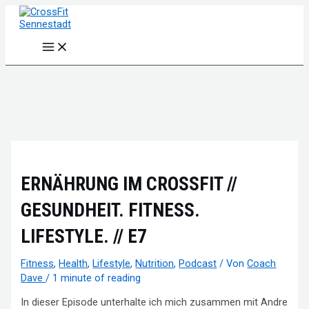
Zum
Inhalt
springen
Main
Menu
ERNÄHRUNG IM CROSSFIT //
GESUNDHEIT. FITNESS.
LIFESTYLE. // E7
Fitness
,
Health
,
Lifestyle
,
Nutrition
,
Podcast
/ Von
Coach
Dave
/
1 minute of reading
In dieser Episode unterhalte ich mich zusammen mit Andre