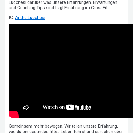
Lucchesi darüber was unsere Erfahrungen, Erwartungen
und Coaching Tips sind bzgl Ernährung im CrossFit.
IG:
Andre Lucchesi
Gemeinsam mehr bewegen. Wir teilen unsere Erfahrung,
wie du ein gesundes fittes Leben führst und sprechen über