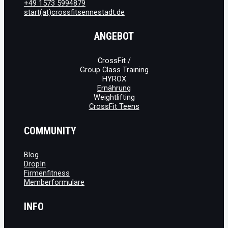
+49 1573 5994879
start(at)crossfitsennestadt.de
ANGEBOT
CrossFit /
Group Class Training
HYROX
Ernährung
Weightlifting
CrossFit Teens
COMMUNITY
Blog
DropIn
Firmenfitness
Memberformulare
INFO