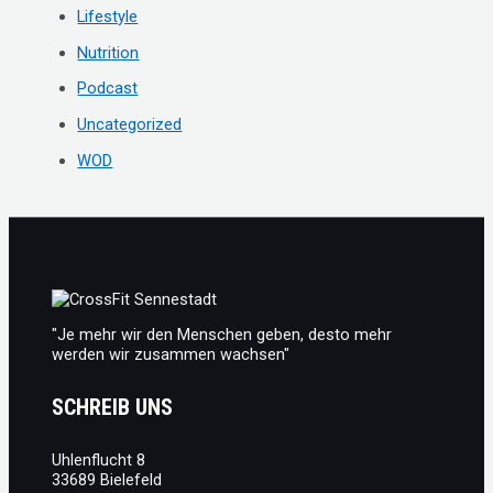
h
Lifestyle
:
Nutrition
Podcast
Uncategorized
WOD
"Je mehr wir den Menschen geben, desto mehr
werden wir zusammen wachsen"
SCHREIB UNS
Uhlenflucht 8
33689 Bielefeld