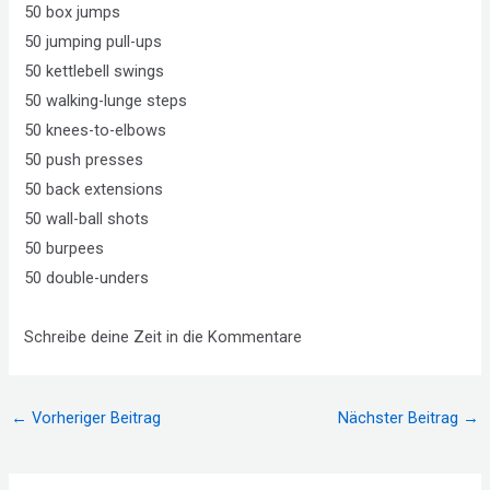
50 box jumps
50 jumping pull-ups
50 kettlebell swings
50 walking-lunge steps
50 knees-to-elbows
50 push presses
50 back extensions
50 wall-ball shots
50 burpees
50 double-unders
Schreibe deine Zeit in die Kommentare
Beitragsnavigation
←
Vorheriger Beitrag
Nächster Beitrag
→