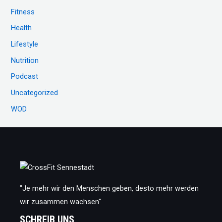
c
Fitness
h
Health
:
Lifestyle
Nutrition
Podcast
Uncategorized
WOD
"Je mehr wir den Menschen geben, desto mehr werden
wir zusammen wachsen"
SCHREIB UNS