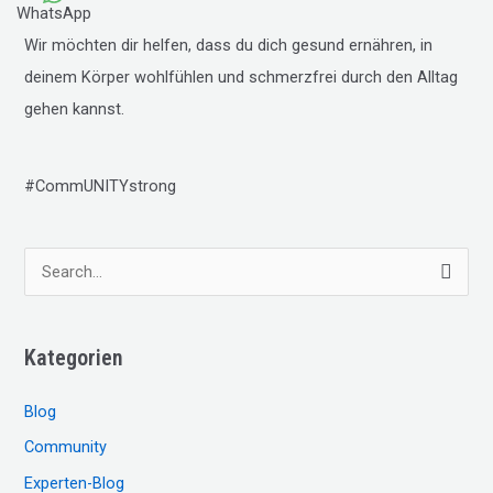
WhatsApp
Wir möchten dir helfen, dass du dich gesund ernähren, in
deinem Körper wohlfühlen und schmerzfrei durch den Alltag
gehen kannst.
#CommUNITYstrong
S
u
c
Kategorien
h
e
Blog
n
Community
n
Experten-Blog
a