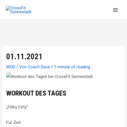
Zum
Inhalt
Main
springen
Men
01.11.2021
WOD
/ Von
Coach Dave
/
1 minute of reading
WORKOUT DES TAGES
„Filthy Fifty“
Für Zeit