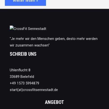
#25:
Weiter lesen »
Trotz
Lockdown
besser
im
Training
werden
"Je mehr wir den Menschen geben, desto mehr werden
wir zusammen wachsen"
SCHREIB UNS
Uhlenflucht 8
33689 Bielefeld
+49 1573 5994879
start(at)crossfitsennestadt.de
ANGEBOT