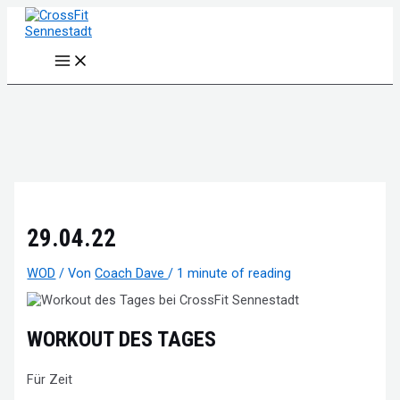
Zum
Inhalt
springen
Main
Menu
29.04.22
WOD
/ Von
Coach Dave
/
1 minute of reading
WORKOUT DES TAGES
Für Zeit