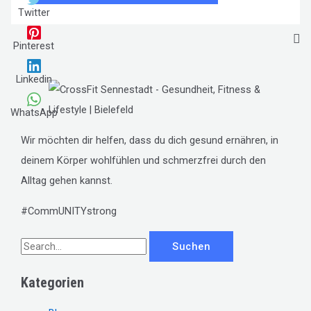
Twitter
Pinterest
Linkedin
WhatsApp
Wir möchten dir helfen, dass du dich gesund ernähren, in
deinem Körper wohlfühlen und schmerzfrei durch den
Alltag gehen kannst.
#CommUNITYstrong
S
u
Kategorien
c
h