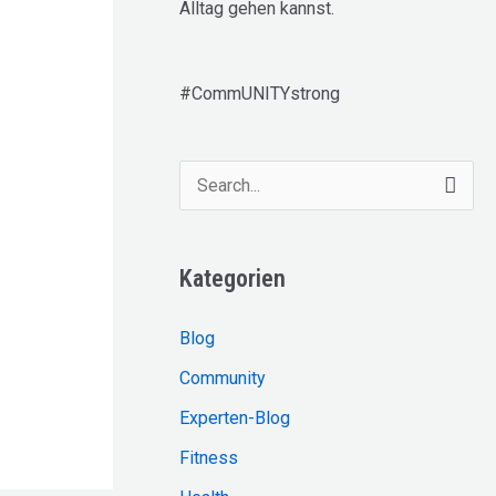
Alltag gehen kannst.
#CommUNITYstrong
S
u
c
Kategorien
h
e
Blog
n
Community
n
Experten-Blog
a
Fitness
c
h