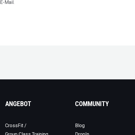
E-Mail.
ANGEBOT
COMMUNITY
CrossFit /
Blog
Group Class Training
DropIn