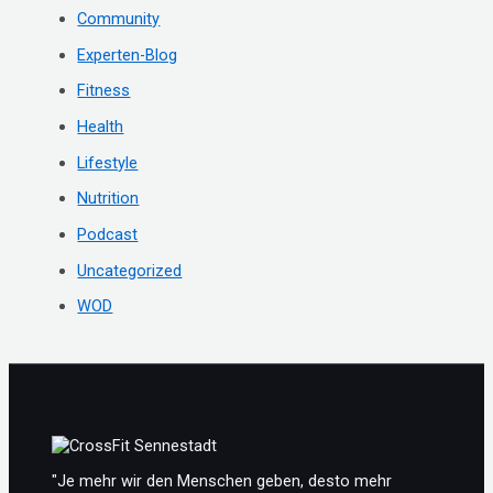
Community
n
Experten-Blog
n
Fitness
a
c
Health
h
Lifestyle
:
Nutrition
Podcast
Uncategorized
WOD
"Je mehr wir den Menschen geben, desto mehr