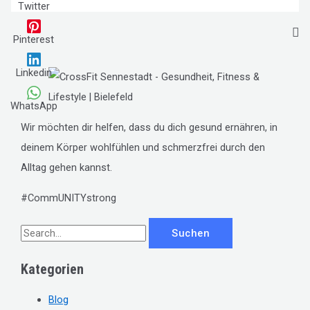
Twitter
Pinterest
Linkedin
WhatsApp
Wir möchten dir helfen, dass du dich gesund ernähren, in
deinem Körper wohlfühlen und schmerzfrei durch den
Alltag gehen kannst.
#CommUNITYstrong
S
u
Kategorien
c
h
Blog
e