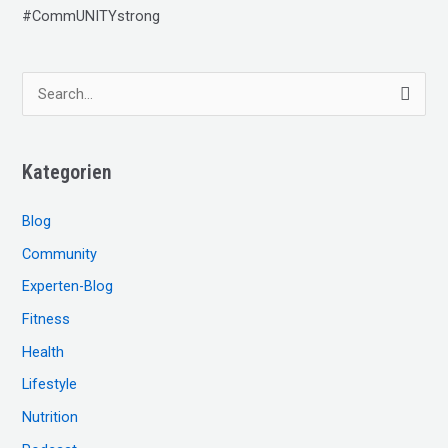
#CommUNITYstrong
S
u
c
Kategorien
h
e
Blog
n
Community
n
Experten-Blog
a
c
Fitness
h
Health
:
Lifestyle
Nutrition