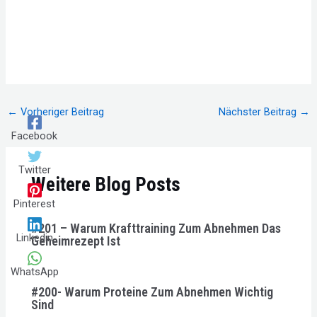
Beitragsnavigation
←
Vorheriger Beitrag
Nächster Beitrag
→
Facebook
Twitter
Weitere Blog Posts
Pinterest
#201 – Warum Krafttraining Zum Abnehmen Das
Linkedin
Geheimrezept Ist
WhatsApp
#200- Warum Proteine Zum Abnehmen Wichtig
Sind