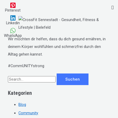
Pinterest
Linkedin
WhatsApp
Wir möchten dir helfen, dass du dich gesund ernähren, in
deinem Körper wohlfühlen und schmerzfrei durch den
Alltag gehen kannst.
#CommUNITYstrong
S
u
Kategorien
c
h
Blog
e
Community
n