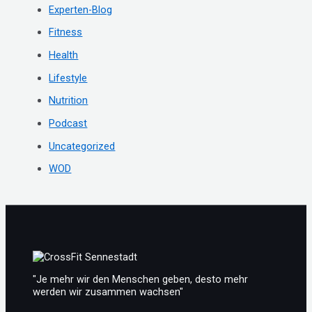
Experten-Blog
n
Fitness
a
c
Health
h
Lifestyle
:
Nutrition
Podcast
Uncategorized
WOD
"Je mehr wir den Menschen geben, desto mehr
werden wir zusammen wachsen"