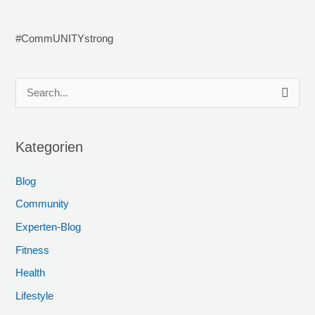
#CommUNITYstrong
S
u
c
Kategorien
h
e
Blog
n
Community
n
Experten-Blog
a
Fitness
c
h
Health
:
Lifestyle