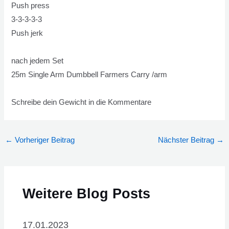
Push press
3-3-3-3-3
Push jerk
nach jedem Set
25m Single Arm Dumbbell Farmers Carry /arm
Schreibe dein Gewicht in die Kommentare
Beitragsnavigation
←
Vorheriger Beitrag
Nächster Beitrag
→
Weitere Blog Posts
17.01.2023