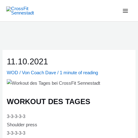
Zum
Inhalt
Main
springen
Men
11.10.2021
WOD
/ Von
Coach Dave
/
1 minute of reading
WORKOUT DES TAGES
3-3-3-3-3
Shoulder press
3-3-3-3-3