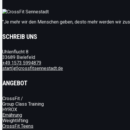
"Je mehr wir den Menschen geben, desto mehr werden wir z
SCHREIB UNS
Uhlenflucht 8
33689 Bielefeld
+49 1573 5994879
start(at)crossfitsennestadt.de
ANGEBOT
CrossFit /
Group Class Training
HYROX
Ernährung
Weightlifting
CrossFit Teens