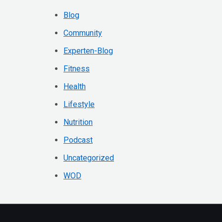
h
Blog
e
Community
n
Experten-Blog
n
Fitness
a
Health
c
h
Lifestyle
:
Nutrition
Podcast
Uncategorized
WOD