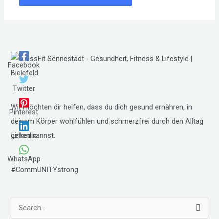
Facebook
Twitter
Wir möchten dir helfen, dass du dich gesund ernähren, in
Pinterest
deinem Körper wohlfühlen und schmerzfrei durch den Alltag
Linkedin
gehen kannst.
WhatsApp
#CommUNITYstrong
S
u