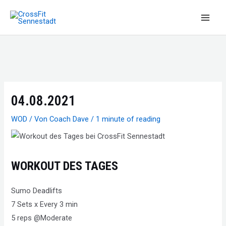
Zum
Inhalt
Main
springen
Men
04.08.2021
WOD
/ Von
Coach Dave
/
1 minute of reading
WORKOUT DES TAGES
Sumo Deadlifts
7 Sets x Every 3 min
5 reps @Moderate