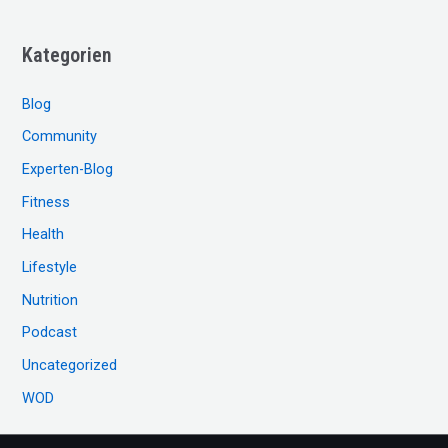
c
Kategorien
h
e
Blog
n
Community
n
Experten-Blog
a
c
Fitness
h
Health
:
Lifestyle
Nutrition
Podcast
Uncategorized
WOD