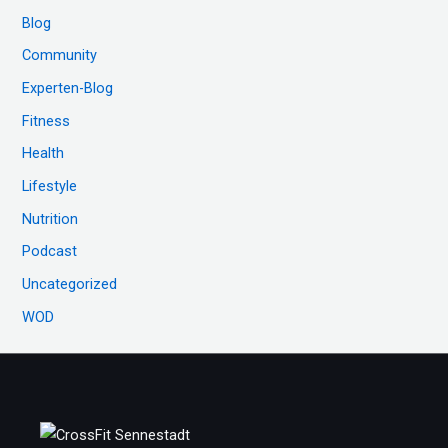
e
Blog
n
Community
n
Experten-Blog
a
c
Fitness
h
Health
:
Lifestyle
Nutrition
Podcast
Uncategorized
WOD