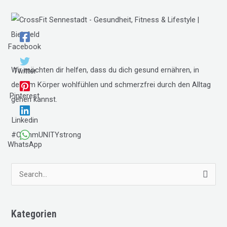
Facebook
Wir möchten dir helfen, dass du dich gesund ernähren, in
Twitter
deinem Körper wohlfühlen und schmerzfrei durch den Alltag
Pinterest
gehen kannst.
Linkedin
#CommUNITYstrong
WhatsApp
S
u
c
Kategorien
h