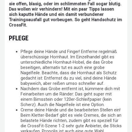
sie offen, blasig, oder im schlimmsten Fall sogar blutig.
Das wollen wir verhindern! Mit ein paar Tipps lassen
sich kaputte Hände und ein damit verbundener
Trainingsausfall gut vorbeugen. So geht Handschutz im
CrossFit.
PFLEGE
Pflege deine Hände und Finger! Entferne regelmäß
überschüssige Hornhaut. Im Einzelhandel gibt es
unterschiedliche Hornhaut-Hobel, die das Grobe
beseitigen, alternativ tut es auch eine grobe
Nagelfeile. Beachte, dass die Hornhaut als Schutz
gedacht ist: Entfernst du zu viel, sind deine Hände
babyweich, aber reißen umso schneller auf.
Nachdem das Grobe entfernt ist, kümmere dich mit
Feinarbeiten um die Ränder: Das geht super mit
einem Bimsstein oder 120er-Schleifpapier (kein
Scherz). Auch die Nagelfeile ist eine Option.
Creme deine Hände und die bearbeiteten Stellen ein!
Beim Kletter-Bedarf gibt es viele Cremes, die sich an
belastete Hände richten, zudem gibt es speziell für
die CrossFit-Szene 1-2 sehr gute Anbieter, die Sticks
verkaufen. Propolis ist auch eine gute Wahl.