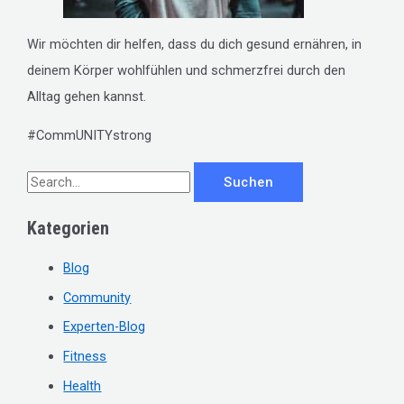
Wir möchten dir helfen, dass du dich gesund ernähren, in
deinem Körper wohlfühlen und schmerzfrei durch den
Alltag gehen kannst.
#CommUNITYstrong
S
u
Kategorien
c
h
Blog
e
Community
n
Experten-Blog
n
Fitness
a
c
Health