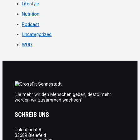
h
Lifestyle
:
Nutrition
Podcast
Uncategorized
WOD
"Je mehr wir den Menschen geben, desto mehr
werden wir zusammen wachsen"
SCHREIB UNS
Uhlenflucht 8
33689 Bielefeld