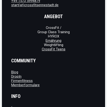
+49 1573 5994879
start(at)crossfitsennestadt.de
ANGEBOT
CrossFit /
Group Class Training
HYROX
Ernährung
Weightlifting
CrossFit Teens
COMMUNITY
Blog
DropIn
Firmenfitness
Memberformulare
INFO