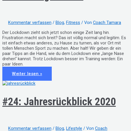
Kommentar verfassen
/
Blog
,
Fitness
/ Von
Coach Tamara
Der Lockdown zieht sich jetzt schon einige Zeit lang hin.
Frustration macht sich breit? Das ist völlig normal und legitim. Es
ist einfach etwas anderes, zu Hause zu turnen, als vor Ort mit
tollen Menschen Sport zu machen. Aber halt! Wir geben dir ein
paar Tipps an die Hand, wie du dem Lockdown eine „lange Nase
drehen“ kannst. Trotz Lockdown besser im Training werden: Ein
paar Ideen.
#25:
Weiter lesen »
Trotz
Lockdown
besser
im
Training
werden
#24: Jahresrückblick 2020
Kommentar verfassen
/
Blog
,
Lifestyle
/ Von
Coach