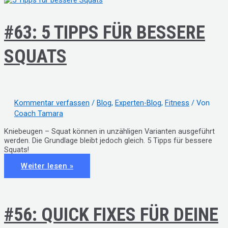
#63: 5 TIPPS FÜR BESSERE
SQUATS
Kommentar verfassen
/
Blog
,
Experten-Blog
,
Fitness
/ Von
Coach Tamara
Kniebeugen – Squat können in unzähligen Varianten ausgeführt
werden. Die Grundlage bleibt jedoch gleich. 5 Tipps für bessere
Squats!
#63:
Weiter lesen »
5
TIPPS
FÜR
BESSERE
SQUATS
#56: QUICK FIXES FÜR DEINE