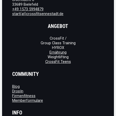
33689 Bielefeld
+49 1573 5994879
start(at)crossfitsennestadt.de
ANGEBOT
CrossFit /
Group Class Training
HYROX
Ernährung
Weightlifting
CrossFit Teens
COMMUNITY
Blog
DropIn
Firmenfitness
Memberformulare
INFO