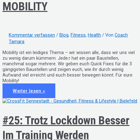
MOBILITY
Kommentar verfassen
/
Blog
,
Fitness
,
Health
/ Von
Coach
Tamara
Mobility ist ein leidiges Thema – wir wissen alle, dass wir uns viel
zu wenig darum kümmern. Jede:r hat ein paar Baustellen,
manchmal sogar mehrere. Wir geben euch Quick Fixes für die 3
gängigsten Baustellen und zeigen euch, wie ihr durch wenig
Aufwand viel erreicht und euch besser bewegen könnt. Für eure
Mobility!
#56:
Weiter lesen »
QUICK
FIXES
FÜR
DEINE
MOBILITY
#25: Trotz Lockdown Besser
Im Training Werden