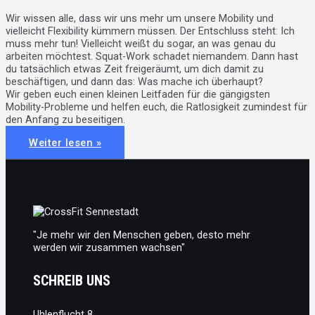
Wir wissen alle, dass wir uns mehr um unsere Mobility und
vielleicht Flexibility kümmern müssen. Der Entschluss steht: Ich
muss mehr tun! Vielleicht weißt du sogar, an was genau du
arbeiten möchtest. Squat-Work schadet niemandem. Dann hast
du tatsächlich etwas Zeit freigeräumt, um dich damit zu
beschäftigen, und dann das: Was mache ich überhaupt?
Wir geben euch einen kleinen Leitfaden für die gängigsten
Mobility-Probleme und helfen euch, die Ratlosigkeit zumindest für
den Anfang zu beseitigen.
#18:
Weiter lesen »
5
Mobility-
Übungen,
die
du
immer
machen
kannst
"Je mehr wir den Menschen geben, desto mehr
werden wir zusammen wachsen"
SCHREIB UNS
Uhlenflucht 8