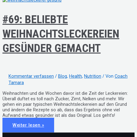
#69: BELIEBTE
WEIHNACHTSLECKEREIEN
GESÜNDER GEMACHT
Kommentar verfassen
/
Blog
,
Health
,
Nutrition
/ Von
Coach
Tamara
Weihnachten und die Wochen davor ist die Zeit der Leckereien:
Überall duftet es toll nach Zucker, Zimt, Nelken und mehr. Wir
gehen ein paar typischen Weihnachtsleckereien auf den Grund
und ändern die Rezepte so ab, dass das Ergebnis ohne viel
Aufwand etwas gesünder ist als das Original. Los geht’s!
#69:
Weiter lesen »
BELIEBTE
WEIHNACHTSLECKEREIEN