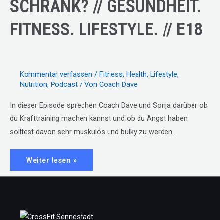
SCHRANK? // GESUNDHEIT.
FITNESS. LIFESTYLE. // E18
Kommentar verfassen
/
Fitness
,
Health
,
Lifestyle
,
Nutrition
,
Podcast
/ Von
Coach Dave
In dieser Episode sprechen Coach Dave und Sonja darüber ob
du Krafttraining machen kannst und ob du Angst haben
solltest davon sehr muskulös und bulky zu werden.
WERDE
Weiter lesen »
ICH
DURCH
KRAFTTRAINING
ZUM
SCHRANK?
//
GESUNDHEIT.
FITNESS.