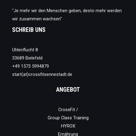
LIFESTYLE.
//
E18
"Je mehr wir den Menschen geben, desto mehr werden
wir zusammen wachsen"
SCHREIB UNS
Uhlenflucht 8
33689 Bielefeld
+49 1573 5994879
start(at)crossfitsennestadt.de
ANGEBOT
CrossFit /
Group Class Training
HYROX
Ernährung