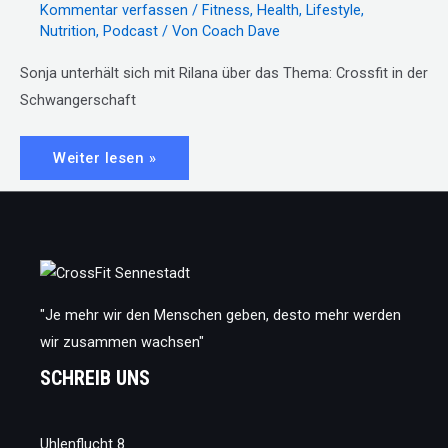
Kommentar verfassen
/
Fitness
,
Health
,
Lifestyle
,
Nutrition
,
Podcast
/ Von
Coach Dave
Sonja unterhält sich mit Rilana über das Thema: Crossfit in der
Schwangerschaft
TRIBE
Weiter lesen »
TALK
S2
E3
–
Rilana
"Je mehr wir den Menschen geben, desto mehr werden
wir zusammen wachsen"
SCHREIB UNS
Uhlenflucht 8