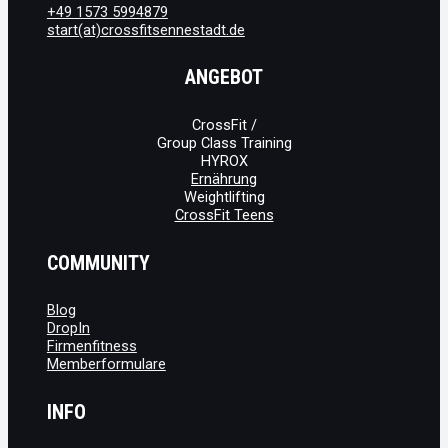
+49 1573 5994879
start(at)crossfitsennestadt.de
ANGEBOT
CrossFit /
Group Class Training
HYROX
Ernährung
Weightlifting
CrossFit Teens
COMMUNITY
Blog
DropIn
Firmenfitness
Memberformulare
INFO