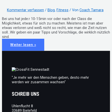
Kommentar verfassen
/
Blog
,
Fitness
/ Von
Coach Tamara
Bei uns hat jede:r 10-15min vor oder nach der Class die
Möglichkeit, etwas für sich zu machen. Meistens ist man aber
etwas verloren und weiß nicht so recht, wie man die Zeit nutzen
soll…Wir geben ein paar Tipps und Vorschläge, die wirklich nützlich
sind.
#51:
Weiter lesen »
5
Top-
Übungen
für
vor/nach
der
Class
"Je mehr wir den Menschen geben, desto mehr
werden wir zusammen wachsen"
SCHREIB UNS
Uhlenflucht 8
33689 Bielefeld