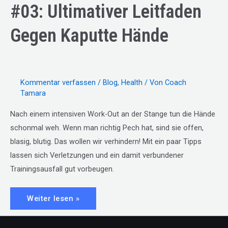
HEILFASTEN
#03: Ultimativer Leitfaden
AUSPROBIEREN!
Gegen Kaputte Hände
Kommentar verfassen
/
Blog
,
Health
/ Von
Coach
Tamara
Nach einem intensiven Work-Out an der Stange tun die Hände
schonmal weh. Wenn man richtig Pech hat, sind sie offen,
blasig, blutig. Das wollen wir verhindern! Mit ein paar Tipps
lassen sich Verletzungen und ein damit verbundener
Trainingsausfall gut vorbeugen.
#03:
Weiter lesen »
Ultimativer
Leitfaden
gegen
kaputte