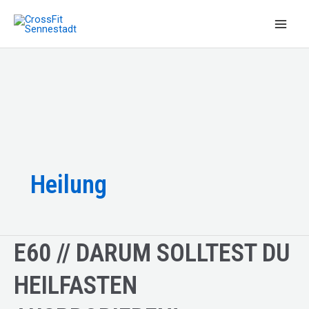
Zum
Inhalt
Main
springen
Men
Heilung
E60 // DARUM SOLLTEST DU
HEILFASTEN