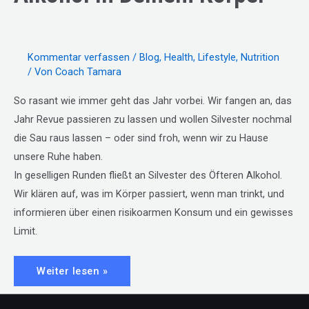
Kommentar verfassen
/
Blog
,
Health
,
Lifestyle
,
Nutrition
/ Von
Coach Tamara
So rasant wie immer geht das Jahr vorbei. Wir fangen an, das
Jahr Revue passieren zu lassen und wollen Silvester nochmal
die Sau raus lassen – oder sind froh, wenn wir zu Hause
unsere Ruhe haben.
In geselligen Runden fließt an Silvester des Öfteren Alkohol.
Wir klären auf, was im Körper passiert, wenn man trinkt, und
informieren über einen risikoarmen Konsum und ein gewisses
Limit.
#12:
Weiter lesen »
Silvester-
Special:
Alkohol
in