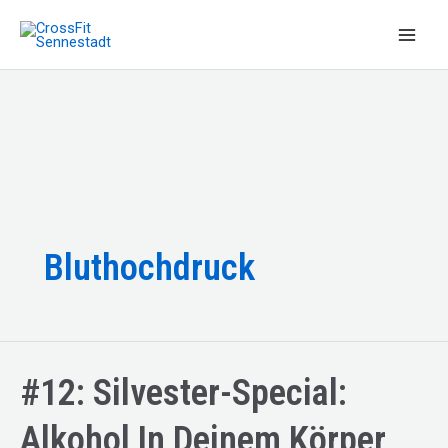
Zum
Inhalt
Main
springen
Men
Bluthochdruck
#12: Silvester-Special:
Alkohol In Deinem Körper