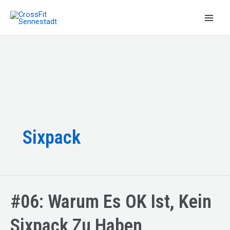
Zum
Inhalt
Main
springen
Men
Sixpack
#06: Warum Es OK Ist, Kein
Sixpack Zu Haben