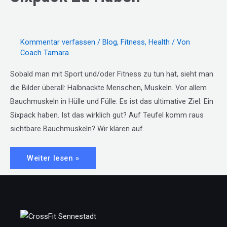
Kommentar verfassen
/
Blog
,
Fitness
,
Health
/ Von
Coach Tamara
Sobald man mit Sport und/oder Fitness zu tun hat, sieht man
die Bilder überall: Halbnackte Menschen, Muskeln. Vor allem
Bauchmuskeln in Hülle und Fülle. Es ist das ultimative Ziel: Ein
Sixpack haben. Ist das wirklich gut? Auf Teufel komm raus
sichtbare Bauchmuskeln? Wir klären auf.
#06:
Weiter lesen »
Warum
es
OK
ist,
kein
Sixpack
zu
haben