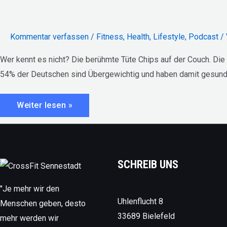
Kommentar verfassen
/
Fitness
,
Health
,
Lifestyle
,
Podcast
/
Wer kennt es nicht? Die berühmte Tüte Chips auf der Couch. Die 
54% der Deutschen sind Übergewichtig und haben damit gesundhe
E49
Weiter lesen »
//
GORUCK
–
VON
DER
COUCH
ZUR
SCHREIB UNS
FITNESS
"Je mehr wir den
Uhlenflucht 8
Menschen geben, desto
33689 Bielefeld
mehr werden wir