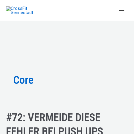
Zum
Inhalt
Main
springen
Men
Core
#72: VERMEIDE DIESE
FEHLER BEI PUSH UPS