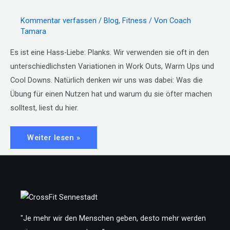
Kommentar verfassen
/
Blog
,
Fitness
/ Von
Coach
Tamara
Es ist eine Hass-Liebe: Planks. Wir verwenden sie oft in den
unterschiedlichsten Variationen in Work Outs, Warm Ups und
Cool Downs. Natürlich denken wir uns was dabei: Was die
Übung für einen Nutzen hat und warum du sie öfter machen
solltest, liest du hier.
#14:
Weiter lesen »
All
About
Planks
"Je mehr wir den Menschen geben, desto mehr werden