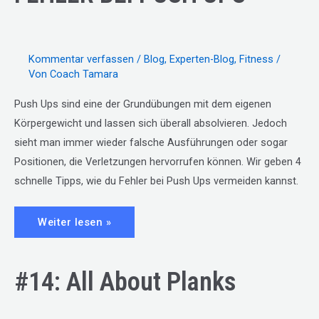
Kommentar verfassen
/
Blog
,
Experten-Blog
,
Fitness
/
Von
Coach Tamara
Push Ups sind eine der Grundübungen mit dem eigenen
Körpergewicht und lassen sich überall absolvieren. Jedoch
sieht man immer wieder falsche Ausführungen oder sogar
Positionen, die Verletzungen hervorrufen können. Wir geben 4
schnelle Tipps, wie du Fehler bei Push Ups vermeiden kannst.
#72:
Weiter lesen »
VERMEIDE
DIESE
FEHLER
BEI
PUSH
#14: All About Planks
UPS