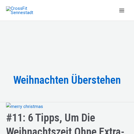
Zum
Inhalt
Main
springen
Men
Weihnachten Überstehen
#11: 6 Tipps, Um Die
Weihnachtszeit Ohne Extra-