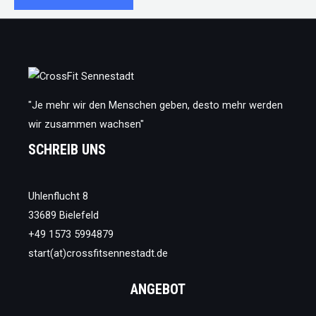
6
Tipps,
um
die
Weihnachtszeit
ohne
Extra-
Kilos
zu
überstehen
"Je mehr wir den Menschen geben, desto mehr werden
wir zusammen wachsen"
SCHREIB UNS
Uhlenflucht 8
33689 Bielefeld
+49 1573 5994879
start(at)crossfitsennestadt.de
ANGEBOT