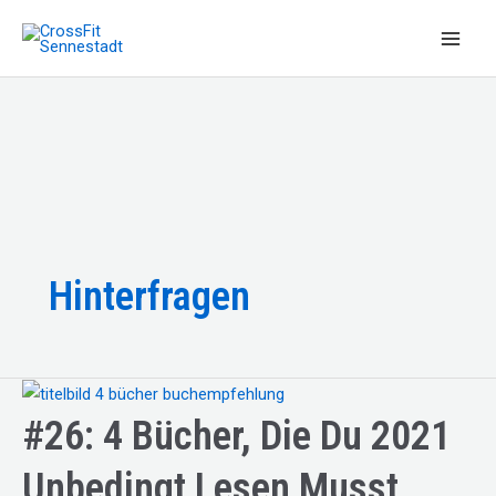
Zum
Inhalt
Main
springen
Men
Hinterfragen
#26: 4 Bücher, Die Du 2021
Unbedingt Lesen Musst