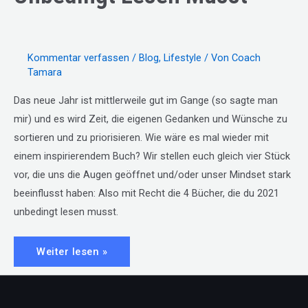
Kommentar verfassen
/
Blog
,
Lifestyle
/ Von
Coach
Tamara
Das neue Jahr ist mittlerweile gut im Gange (so sagte man
mir) und es wird Zeit, die eigenen Gedanken und Wünsche zu
sortieren und zu priorisieren. Wie wäre es mal wieder mit
einem inspirierendem Buch? Wir stellen euch gleich vier Stück
vor, die uns die Augen geöffnet und/oder unser Mindset stark
beeinflusst haben: Also mit Recht die 4 Bücher, die du 2021
unbedingt lesen musst.
#26:
Weiter lesen »
4
Bücher,
die
du
2021