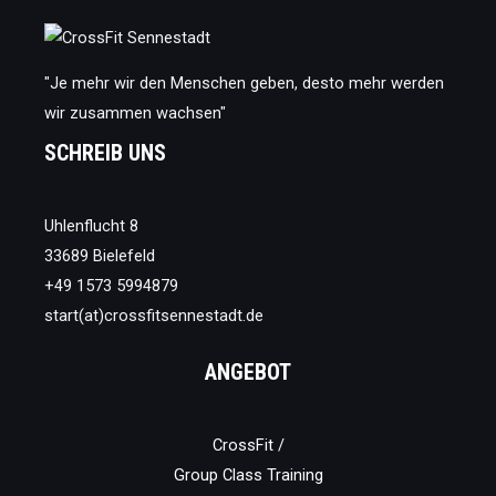
unbedingt
lesen
musst
"Je mehr wir den Menschen geben, desto mehr werden
wir zusammen wachsen"
SCHREIB UNS
Uhlenflucht 8
33689 Bielefeld
+49 1573 5994879
start(at)crossfitsennestadt.de
ANGEBOT
CrossFit /
Group Class Training