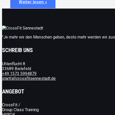
#29:
Weiter lesen »
Makronährstoffe
im
Fokus:
Fette
"Je mehr wir den Menschen geben, desto mehr werden wir z
SCHREIB UNS
Uhlenflucht 8
33689 Bielefeld
+49 1573 5994879
start(at)crossfitsennestadt.de
ANGEBOT
CrossFit /
Group Class Training
HYROX