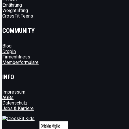
Ernährung
Weightlifting
CrossFit Teens
COMMUNITY
Blog
DropIn
Firmenfitness
Memberformulare
INFO
Impressum
AGBs
Datenschutz
Jobs & Karriere