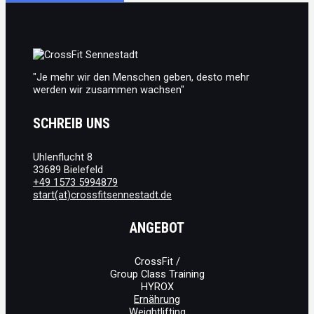
MEIN
FAZIT
NACH
30
TAGEN
WHOOP
BAND
TRAGEN
"Je mehr wir den Menschen geben, desto mehr
werden wir zusammen wachsen"
SCHREIB UNS
Uhlenflucht 8
33689 Bielefeld
+49 1573 5994879
start(at)crossfitsennestadt.de
ANGEBOT
CrossFit /
Group Class Training
HYROX
Ernährung
Weightlifting