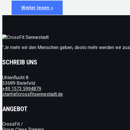
#28:
Weiter lesen »
Makronährstoffe
im
Fokus:
Proteine
"Je mehr wir den Menschen geben, desto mehr werden wir z
SCHREIB UNS
Uhlenflucht 8
33689 Bielefeld
+49 1573 5994879
start(at)crossfitsennestadt.de
ANGEBOT
CrossFit /
Group Class Training