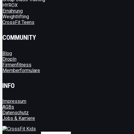
HYROX
Ernährung
Weightlifting
CrossFit Teens
COMMUNITY
Blog
DropIn
Firmenfitness
Memberformulare
INFO
Impressum
AGBs
Datenschutz
Jobs & Karriere