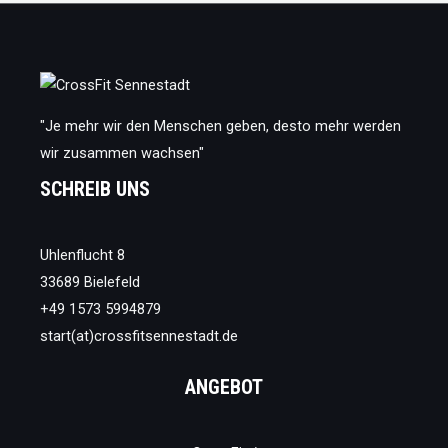
die
du
2021
unbedingt
lesen
musst
"Je mehr wir den Menschen geben, desto mehr werden
wir zusammen wachsen"
SCHREIB UNS
Uhlenflucht 8
33689 Bielefeld
+49 1573 5994879
start(at)crossfitsennestadt.de
ANGEBOT