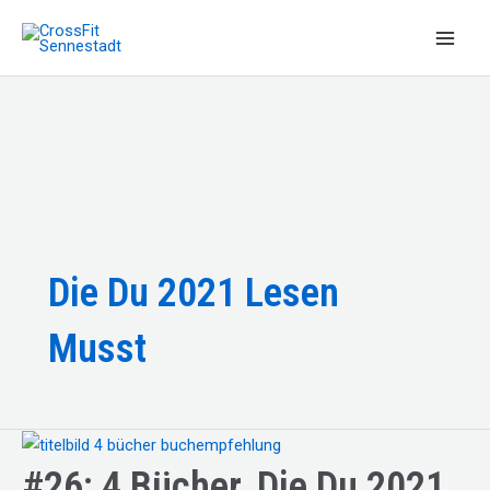
Zum
Inhalt
Main
springen
Men
Die Du 2021 Lesen
Musst
#26: 4 Bücher, Die Du 2021