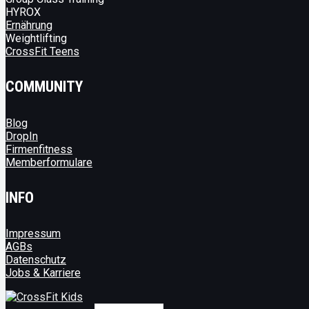
HYROX
Ernährung
Weightlifting
CrossFit Teens
COMMUNITY
Blog
DropIn
Firmenfitness
Memberformulare
INFO
Impressum
AGBs
Datenschutz
Jobs & Karriere