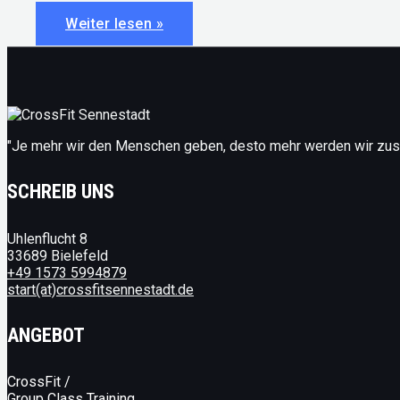
#26:
Weiter lesen »
4
Bücher,
die
du
2021
unbedingt
lesen
musst
"Je mehr wir den Menschen geben, desto mehr werden wir z
SCHREIB UNS
Uhlenflucht 8
33689 Bielefeld
+49 1573 5994879
start(at)crossfitsennestadt.de
ANGEBOT
CrossFit /
Group Class Training