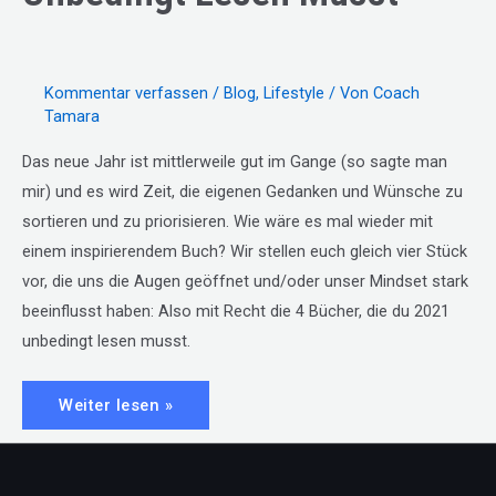
Kommentar verfassen
/
Blog
,
Lifestyle
/ Von
Coach
Tamara
Das neue Jahr ist mittlerweile gut im Gange (so sagte man
mir) und es wird Zeit, die eigenen Gedanken und Wünsche zu
sortieren und zu priorisieren. Wie wäre es mal wieder mit
einem inspirierendem Buch? Wir stellen euch gleich vier Stück
vor, die uns die Augen geöffnet und/oder unser Mindset stark
beeinflusst haben: Also mit Recht die 4 Bücher, die du 2021
unbedingt lesen musst.
#26:
Weiter lesen »
4
Bücher,
die
du
2021