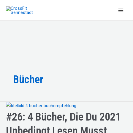
Zum
Inhalt
Main
springen
Men
Bücher
#26: 4 Bücher, Die Du 2021
Unbedingt Lesen Musst