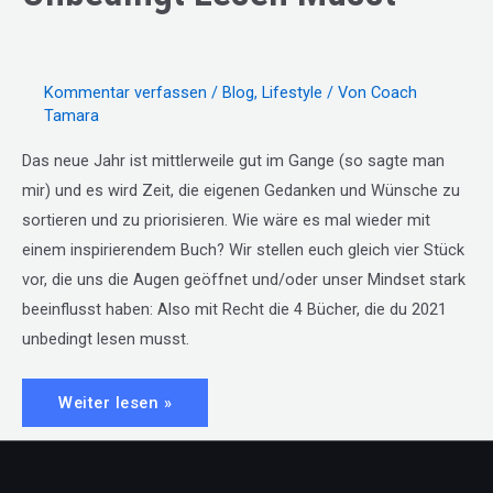
Kommentar verfassen
/
Blog
,
Lifestyle
/ Von
Coach
Tamara
Das neue Jahr ist mittlerweile gut im Gange (so sagte man
mir) und es wird Zeit, die eigenen Gedanken und Wünsche zu
sortieren und zu priorisieren. Wie wäre es mal wieder mit
einem inspirierendem Buch? Wir stellen euch gleich vier Stück
vor, die uns die Augen geöffnet und/oder unser Mindset stark
beeinflusst haben: Also mit Recht die 4 Bücher, die du 2021
unbedingt lesen musst.
#26:
Weiter lesen »
4
Bücher,
die
du
2021