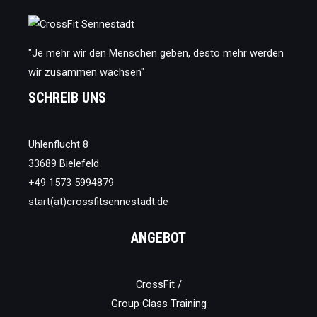
unbedingt
lesen
musst
"Je mehr wir den Menschen geben, desto mehr werden
wir zusammen wachsen"
SCHREIB UNS
Uhlenflucht 8
33689 Bielefeld
+49 1573 5994879
start(at)crossfitsennestadt.de
ANGEBOT
CrossFit /
Group Class Training