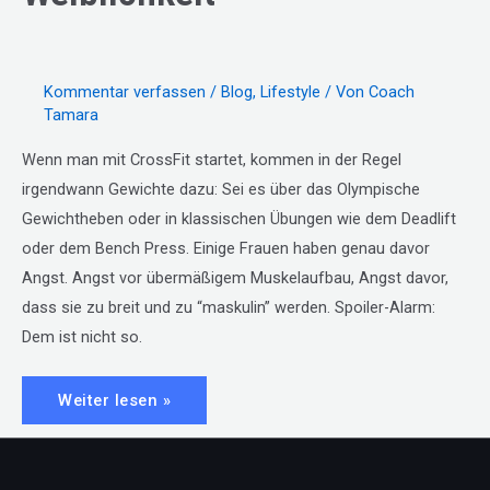
Kommentar verfassen
/
Blog
,
Lifestyle
/ Von
Coach
Tamara
Wenn man mit CrossFit startet, kommen in der Regel
irgendwann Gewichte dazu: Sei es über das Olympische
Gewichtheben oder in klassischen Übungen wie dem Deadlift
oder dem Bench Press. Einige Frauen haben genau davor
Angst. Angst vor übermäßigem Muskelaufbau, Angst davor,
dass sie zu breit und zu “maskulin” werden. Spoiler-Alarm:
Dem ist nicht so.
#10:
Weiter lesen »
Über
Muskeln
und
die
Weiblichkeit