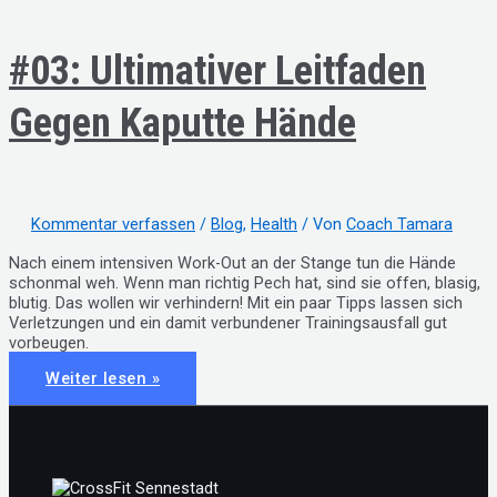
#03: Ultimativer Leitfaden
Gegen Kaputte Hände
Kommentar verfassen
/
Blog
,
Health
/ Von
Coach Tamara
Nach einem intensiven Work-Out an der Stange tun die Hände
schonmal weh. Wenn man richtig Pech hat, sind sie offen, blasig,
blutig. Das wollen wir verhindern! Mit ein paar Tipps lassen sich
Verletzungen und ein damit verbundener Trainingsausfall gut
vorbeugen.
#03:
Weiter lesen »
Ultimativer
Leitfaden
gegen
kaputte
Hände