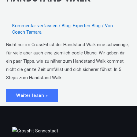
Kommentar verfassen
/
Blog
,
Experten-Blog
/ Von
Coach Tamara
Nicht nur im CrossFit ist der Handstand Walk eine schwierige,
für viele aber auch eine ziemlich coole Übung. Wir geben dir
ein paar Tipps, wie zu näher zum Handstand Walk kommst,
nicht die ganze Zeit umfällst und dich sicherer fühlst. In 5
Steps zum Handstand Walk.
#101:
Weiter lesen »
IN
5
STEPS
ZUM
HANDSTAND
WALK