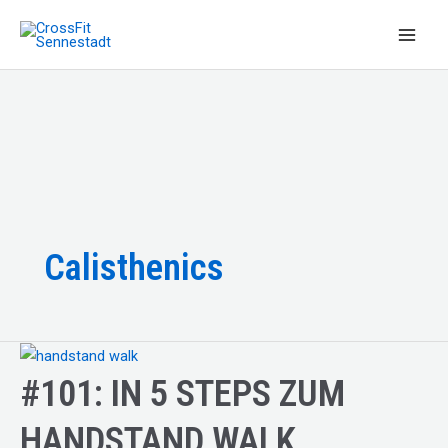
Zum
Inhalt
Main
springen
Men
Calisthenics
#101: IN 5 STEPS ZUM
HANDSTAND WALK